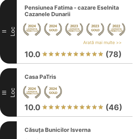
Pensiunea Fatima - cazare Eselnita
Cazanele Dunarii
Loc
II
Arată mai multe >>
10.0
(78)
Casa PaTris
Loc
III
10.0
(46)
Căsuța Bunicilor Isverna