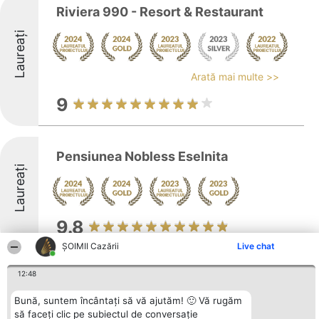
Riviera 990 - Resort & Restaurant
Laureați
Arată mai multe >>
9
Pensiunea Nobless Eselnita
Laureați
9.8
ȘOIMII Cazării
Live chat
12:48
Balotesti Camping
Laureați
Bună, suntem încântați să vă ajutăm! 🙂 Vă rugăm
să faceți clic pe subiectul de conversație