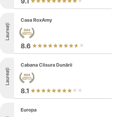
9.1
Casa RoxAmy
Laureați
8.6
Cabana Clisura Dunării
Laureați
8.1
Europa