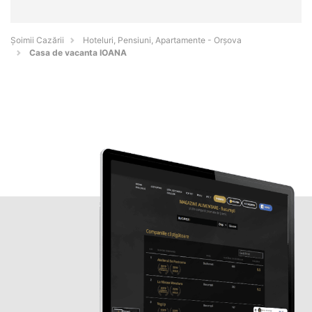
Șoimii Cazării
Hoteluri, Pensiuni, Apartamente - Orşova
Casa de vacanta IOANA