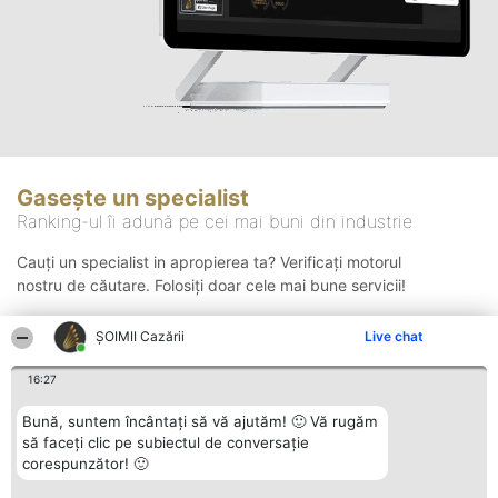
Gasește un specialist
Ranking-ul îi adună pe cei mai buni din industrie
Cauți un specialist in apropierea ta? Verificați motorul
nostru de căutare. Folosiți doar cele mai bune servicii!
ȘOIMII Cazării
Live chat
Căutare
16:27
Bună, suntem încântați să vă ajutăm! 🙂 Vă rugăm
să faceți clic pe subiectul de conversație
corespunzător! 🙂