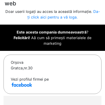
web
Doar userii logați au acces la această informație.
Da-
ți click aici pentru a vă loga.
Este acesta compania dumneavoastră
?
Felicitări!
Aă cum să primești materialele de
marketing
Orşova
Gratca,nr.30
Vezi profilul firmei pe