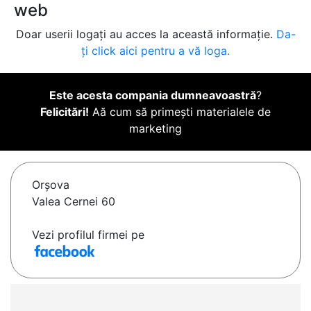
web
Doar userii logați au acces la această informație.
Da-
ți click aici pentru a vă loga.
Este acesta compania dumneavoastră
?
Felicitări!
Aă cum să primești materialele de
marketing
Orşova
Valea Cernei 60
Vezi profilul firmei pe