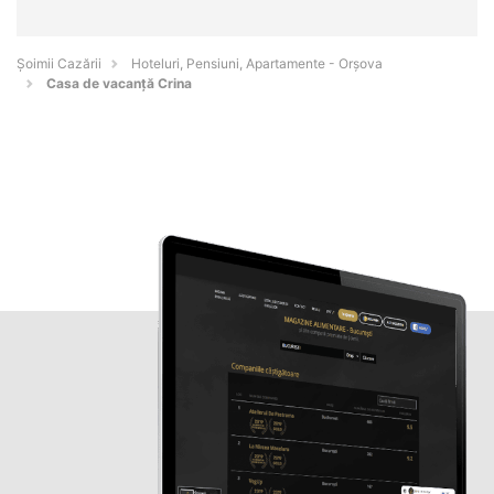
Șoimii Cazării
Hoteluri, Pensiuni, Apartamente - Orşova
Casa de vacanță Crina