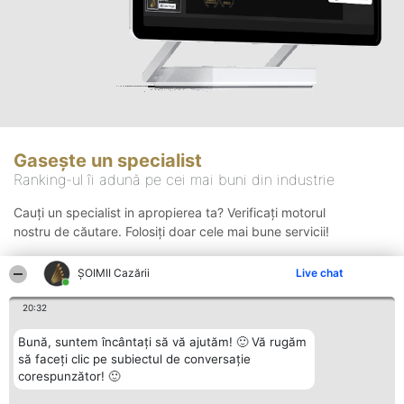
Gasește un specialist
Ranking-ul îi adună pe cei mai buni din industrie
Cauți un specialist in apropierea ta? Verificați motorul
nostru de căutare. Folosiți doar cele mai bune servicii!
ȘOIMII Cazării
Live chat
Căutare
20:32
Bună, suntem încântați să vă ajutăm! 🙂 Vă rugăm
să faceți clic pe subiectul de conversație
corespunzător! 🙂