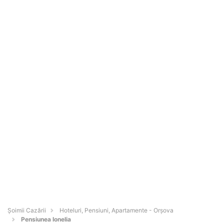
Șoimii Cazării
Hoteluri, Pensiuni, Apartamente - Orşova
Pensiunea Ionelia