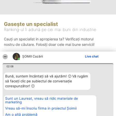
Gasește un specialist
Ranking-ul îi adună pe cei mai buni din industrie
Cauți un specialist in apropierea ta? Verificați motorul
nostru de căutare. Folosiți doar cele mai bune servicii!
ȘOIMII Cazării
Live chat
Căutare
02:08
Bună, suntem încântați să vă ajutăm! 🙂 Vă rugăm
să faceți clic pe subiectul de conversație
corespunzător! 🙂
Sunt un Laureat, vreau să ridic materiale de
Organizator Ranking
Plebiscyt
Contact
marketing
BRIGHT SOLUTIONS BR SRL
Câștigătorii
Contact
Aleea Timisul De Sus 2 Bl. A30
Lista Tuturor
Vreau să-mi înscriu firma in proiectul Șoimii
Sc. A Et. 4 Ap. 13 Cod 061952
Laureaților
Am o altă problemă
București
Reguli