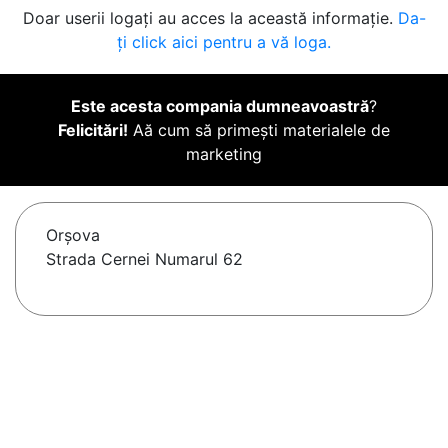
Doar userii logați au acces la această informație.
Da-
ți click aici pentru a vă loga.
Este acesta compania dumneavoastră
?
Felicitări!
Aă cum să primești materialele de
marketing
Orşova
Strada Cernei Numarul 62