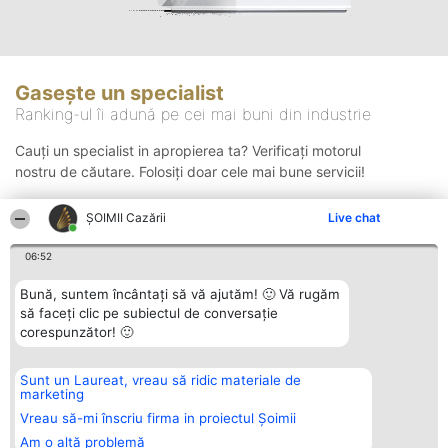
Gasește un specialist
Ranking-ul îi adună pe cei mai buni din industrie
Cauți un specialist in apropierea ta? Verificați motorul
nostru de căutare. Folosiți doar cele mai bune servicii!
ȘOIMII Cazării
Live chat
Căutare
06:52
Bună, suntem încântați să vă ajutăm! 🙂 Vă rugăm
să faceți clic pe subiectul de conversație
corespunzător! 🙂
Sunt un Laureat, vreau să ridic materiale de
Organizator Ranking
Plebiscyt
Contact
marketing
BRIGHT SOLUTIONS BR SRL
Câștigătorii
Contact
Aleea Timisul De Sus 2 Bl. A30
Lista Tuturor
Vreau să-mi înscriu firma in proiectul Șoimii
Sc. A Et. 4 Ap. 13 Cod 061952
Laureaților
Am o altă problemă
București
Reguli