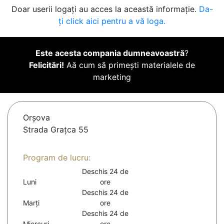
Doar userii logați au acces la această informație.
Da-
ți click aici pentru a vă loga.
Este acesta compania dumneavoastră
?
Felicitări!
Aă cum să primești materialele de
marketing
Orşova
Strada Graţca 55
Program de lucru:
Deschis 24 de
Luni
ore
Deschis 24 de
Marți
ore
Deschis 24 de
Miercuri
ore