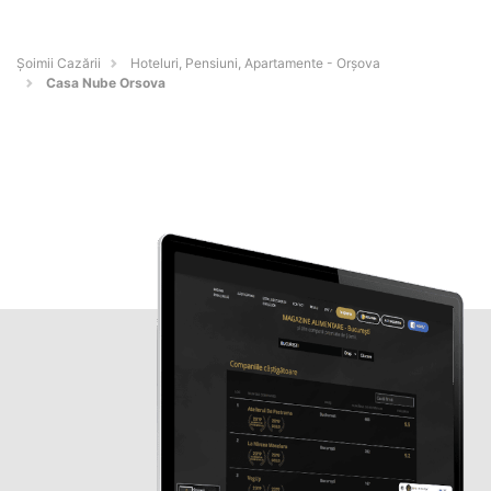
Șoimii Cazării
Hoteluri, Pensiuni, Apartamente - Orşova
Casa Nube Orsova