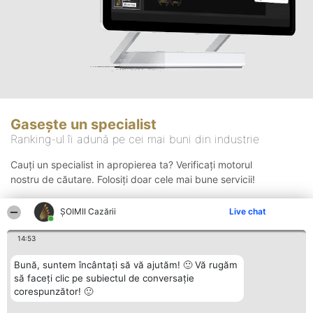
Gasește un specialist
Ranking-ul îi adună pe cei mai buni din industrie
Cauți un specialist in apropierea ta? Verificați motorul
nostru de căutare. Folosiți doar cele mai bune servicii!
ȘOIMII Cazării
Live chat
Căutare
14:53
Bună, suntem încântați să vă ajutăm! 🙂 Vă rugăm
să faceți clic pe subiectul de conversație
corespunzător! 🙂