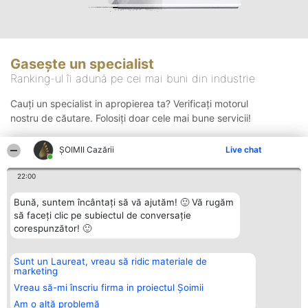
Gasește un specialist
Ranking-ul îi adună pe cei mai buni din industrie
Cauți un specialist in apropierea ta? Verificați motorul
nostru de căutare. Folosiți doar cele mai bune servicii!
ȘOIMII Cazării
Live chat
Căutare
22:00
Bună, suntem încântați să vă ajutăm! 🙂 Vă rugăm
să faceți clic pe subiectul de conversație
corespunzător! 🙂
Sunt un Laureat, vreau să ridic materiale de
Organizator Ranking
Plebiscyt
Contact
marketing
BRIGHT SOLUTIONS BR SRL
Câștigătorii
Contact
Aleea Timisul De Sus 2 Bl. A30
Lista Tuturor
Vreau să-mi înscriu firma in proiectul Șoimii
Sc. A Et. 4 Ap. 13 Cod 061952
Laureaților
Am o altă problemă
București
Reguli