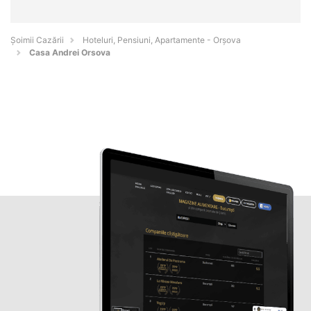
Șoimii Cazării
Hoteluri, Pensiuni, Apartamente - Orşova
Casa Andrei Orsova