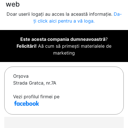
web
Doar userii logați au acces la această informație.
Da-
ți click aici pentru a vă loga.
Este acesta compania dumneavoastră
?
Felicitări!
Aă cum să primești materialele de
marketing
Orşova
Strada Gratca, nr.7A
Vezi profilul firmei pe