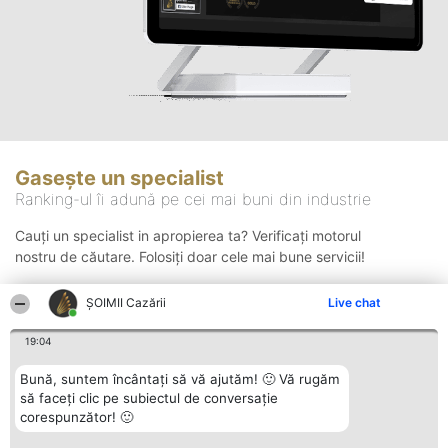
Gasește un specialist
Ranking-ul îi adună pe cei mai buni din industrie
Cauți un specialist in apropierea ta? Verificați motorul
nostru de căutare. Folosiți doar cele mai bune servicii!
ȘOIMII Cazării
Live chat
Căutare
19:04
Bună, suntem încântați să vă ajutăm! 🙂 Vă rugăm
să faceți clic pe subiectul de conversație
corespunzător! 🙂