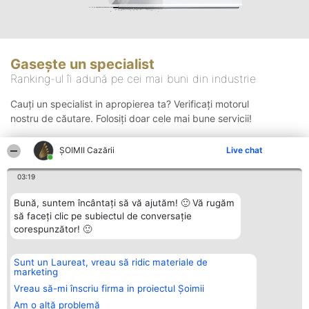
Gasește un specialist
Ranking-ul îi adună pe cei mai buni din industrie
Cauți un specialist in apropierea ta? Verificați motorul
nostru de căutare. Folosiți doar cele mai bune servicii!
ȘOIMII Cazării
Live chat
Căutare
03:19
Bună, suntem încântați să vă ajutăm! 🙂 Vă rugăm
să faceți clic pe subiectul de conversație
corespunzător! 🙂
Sunt un Laureat, vreau să ridic materiale de
Organizator Ranking
Plebiscyt
Contact
marketing
BRIGHT SOLUTIONS BR SRL
Câștigătorii
Contact
Aleea Timisul De Sus 2 Bl. A30
Lista Tuturor
Vreau să-mi înscriu firma in proiectul Șoimii
Sc. A Et. 4 Ap. 13 Cod 061952
Laureaților
Am o altă problemă
București
Reguli