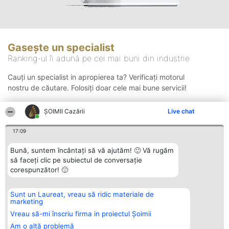
Gasește un specialist
Ranking-ul îi adună pe cei mai buni din industrie
Cauți un specialist in apropierea ta? Verificați motorul
nostru de căutare. Folosiți doar cele mai bune servicii!
ȘOIMII Cazării
Live chat
Căutare
17:09
Bună, suntem încântați să vă ajutăm! 🙂 Vă rugăm
să faceți clic pe subiectul de conversație
corespunzător! 🙂
Sunt un Laureat, vreau să ridic materiale de
Organizator Ranking
Plebiscyt
Contact
marketing
BRIGHT SOLUTIONS BR SRL
Câștigătorii
Contact
Aleea Timisul De Sus 2 Bl. A30
Lista Tuturor
Vreau să-mi înscriu firma in proiectul Șoimii
Sc. A Et. 4 Ap. 13 Cod 061952
Laureaților
Am o altă problemă
București
Reguli