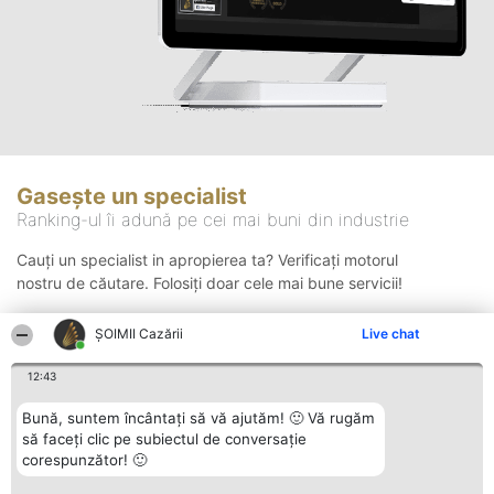
Gasește un specialist
Ranking-ul îi adună pe cei mai buni din industrie
Cauți un specialist in apropierea ta? Verificați motorul
nostru de căutare. Folosiți doar cele mai bune servicii!
ȘOIMII Cazării
Live chat
Căutare
12:43
Bună, suntem încântați să vă ajutăm! 🙂 Vă rugăm
să faceți clic pe subiectul de conversație
corespunzător! 🙂