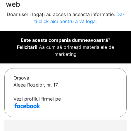
web
Doar userii logați au acces la această informație.
Da-
ți click aici pentru a vă loga.
Este acesta compania dumneavoastră
?
Felicitări!
Aă cum să primești materialele de
marketing
Orşova
Aleea Rozelor, nr. 17
Vezi profilul firmei pe