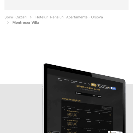
Șoimii Cazării
Hoteluri, Pensiuni, Apartamente - Orşova
Montresor Villa