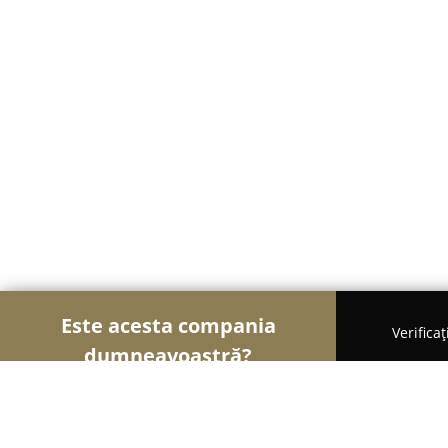
Este acesta compania
Verifica
dumneavoastră?
Șoimii Cazării
Hoteluri, Pensiuni, Apartamente -