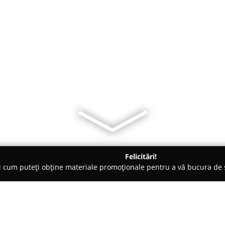
Felicitări!
ți cum puteți obține materiale promoționale pentru a vă bucura d
 Orşova
Complex Central Orsova