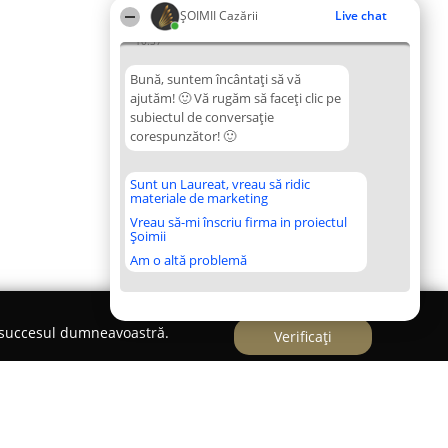
ȘOIMII Cazării
Live chat
10:37
Bună, suntem încântați să vă
ajutăm! 🙂 Vă rugăm să faceți clic pe
subiectul de conversație
corespunzător! 🙂
Sunt un Laureat, vreau să ridic
materiale de marketing
Vreau să-mi înscriu firma in proiectul
Șoimii
Am o altă problemă
e succesul dumneavoastră.
Verificați