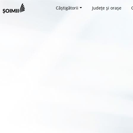
Câștigătorii
Județe și orașe