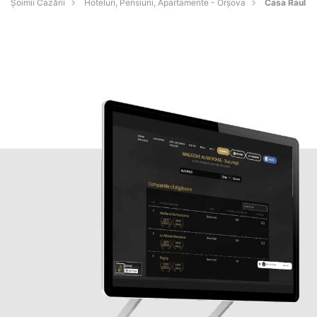
Șoimii Cazării
Hoteluri, Pensiuni, Apartamente - Orşova
Casa Raul