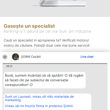
Gasește un specialist
Ranking-ul îi adună pe cei mai buni din industrie
Cauți un specialist in apropierea ta? Verificați motorul
nostru de căutare. Folosiți doar cele mai bune servicii!
ȘOIMII Cazării
Live chat
Căutare
09:31
Bună, suntem încântați să vă ajutăm! 🙂 Vă rugăm
să faceți clic pe subiectul de conversație
corespunzător! 🙂
Sunt un Laureat, vreau să ridic materiale de
Organizator Ranking
Plebiscyt
Contact
marketing
BRIGHT SOLUTIONS BR SRL
Câștigătorii
Contact
Aleea Timisul De Sus 2 Bl. A30
Lista Tuturor
Vreau să-mi înscriu firma in proiectul Șoimii
Sc. A Et. 4 Ap. 13 Cod 061952
Laureaților