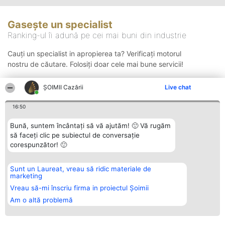
Gasește un specialist
Ranking-ul îi adună pe cei mai buni din industrie
Cauți un specialist in apropierea ta? Verificați motorul
nostru de căutare. Folosiți doar cele mai bune servicii!
ȘOIMII Cazării
Live chat
Căutare
16:50
Bună, suntem încântați să vă ajutăm! 🙂 Vă rugăm
să faceți clic pe subiectul de conversație
corespunzător! 🙂
Sunt un Laureat, vreau să ridic materiale de
Organizator Ranking
Plebiscyt
Contact
marketing
BRIGHT SOLUTIONS BR SRL
Câștigătorii
Contact
Aleea Timisul De Sus 2 Bl. A30
Lista Tuturor
Vreau să-mi înscriu firma in proiectul Șoimii
Sc. A Et. 4 Ap. 13 Cod 061952
Laureaților
Am o altă problemă
București
Reguli
CUI 36737675
Statut
tel: +40 770 990 492
Politica de
confidențialitate