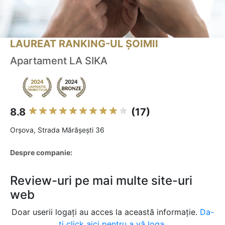
LAUREAT RANKING-UL ȘOIMII
Apartament LA SIKA
8.8
(17)
Orşova, Strada Mărășești 36
Despre companie:
Review-uri pe mai multe site-uri
web
Doar userii logați au acces la această informație.
Da-
ți click aici pentru a vă loga.