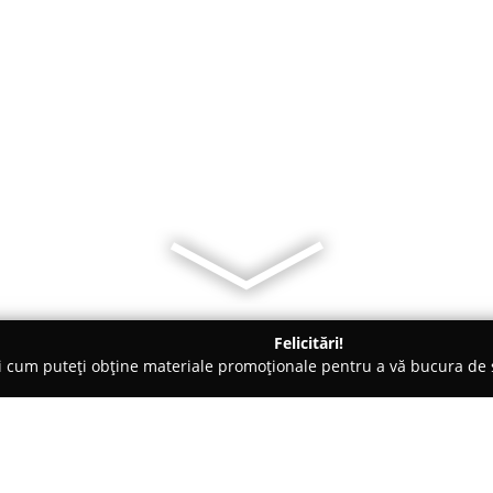
Felicitări!
ți cum puteți obține materiale promoționale pentru a vă bucura d
 Orşova
Casa de vacanta IOANA