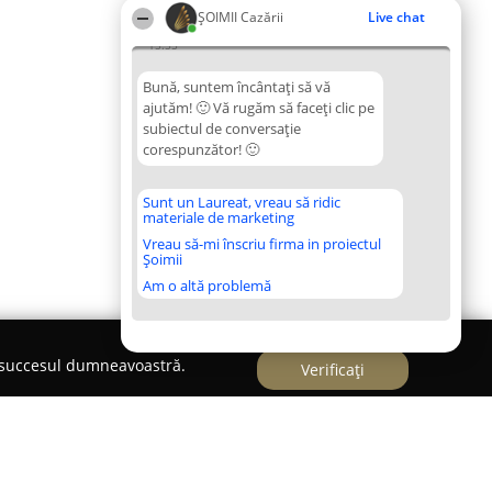
ȘOIMII Cazării
Live chat
15:55
Bună, suntem încântați să vă
ajutăm! 🙂 Vă rugăm să faceți clic pe
subiectul de conversație
corespunzător! 🙂
Sunt un Laureat, vreau să ridic
materiale de marketing
Vreau să-mi înscriu firma in proiectul
Șoimii
Am o altă problemă
e succesul dumneavoastră.
Verificați