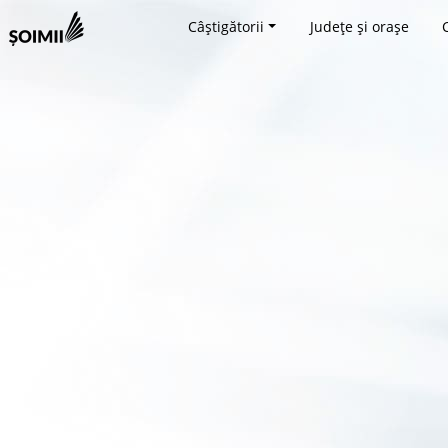
Câștigătorii
Județe și orașe