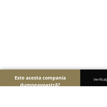
Este acesta compania
Verifica
dumneavoastră?
Șoimii Cazării
Hoteluri, Pensiuni, Apartamente -