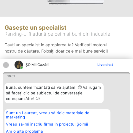
Gasește un specialist
Ranking-ul îi adună pe cei mai buni din industrie
Cauți un specialist in apropierea ta? Verificați motorul
nostru de căutare. Folosiți doar cele mai bune servicii!
ȘOIMII Cazării
Live chat
Căutare
10:02
Bună, suntem încântați să vă ajutăm! 🙂 Vă rugăm
să faceți clic pe subiectul de conversație
corespunzător! 🙂
Sunt un Laureat, vreau să ridic materiale de
Organizator Ranking
Plebiscyt
Contact
marketing
BRIGHT SOLUTIONS BR SRL
Câștigătorii
Contact
Aleea Timisul De Sus 2 Bl. A30
Lista Tuturor
Vreau să-mi înscriu firma in proiectul Șoimii
Sc. A Et. 4 Ap. 13 Cod 061952
Laureaților
Am o altă problemă
București
Reguli