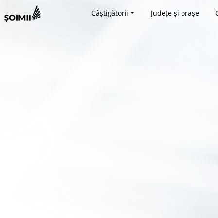
Câștigătorii
Județe și orașe