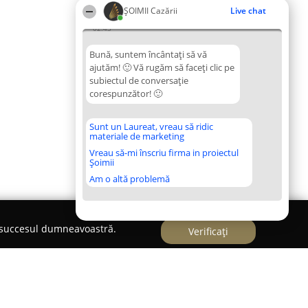
ȘOIMII Cazării
Live chat
02:43
Bună, suntem încântați să vă
ajutăm! 🙂 Vă rugăm să faceți clic pe
subiectul de conversație
corespunzător! 🙂
Sunt un Laureat, vreau să ridic
materiale de marketing
Vreau să-mi înscriu firma in proiectul
Șoimii
Am o altă problemă
e succesul dumneavoastră.
Verificați