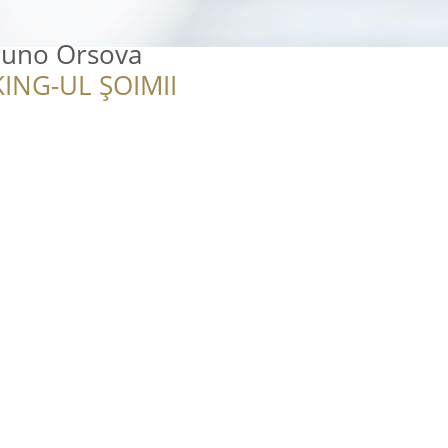
runo Orsova
ING-UL ȘOIMII