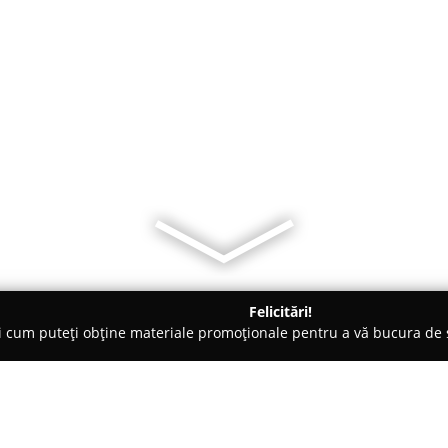
Felicitări!
ți cum puteți obține materiale promoționale pentru a vă bucura d
 Orşova
Cazare Casa Bruno Orsova