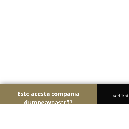
Este acesta compania
Verifica
dumneavoastră?
Șoimii Cazării
Hoteluri, Pensiuni, Apartamente -