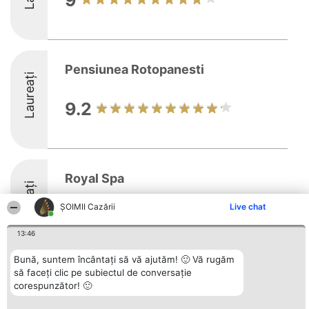
9
Pensiunea Rotopanesti
Laureați
9.2
Royal Spa
Laureați
ȘOIMII Cazării
Live chat
8.6
13:46
Bună, suntem încântați să vă ajutăm! 🙂 Vă rugăm
să faceți clic pe subiectul de conversație
Organizator Ranking
corespunzător! 🙂
Plebiscyt
Contact
BRIGHT SOLUTIONS BR SRL
Câștigătorii
Contact
Aleea Timisul De Sus 2 Bl. A30
Lista Tuturor