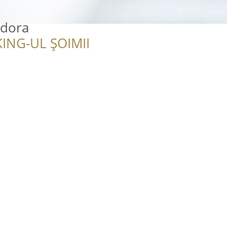
odora
ING-UL ȘOIMII