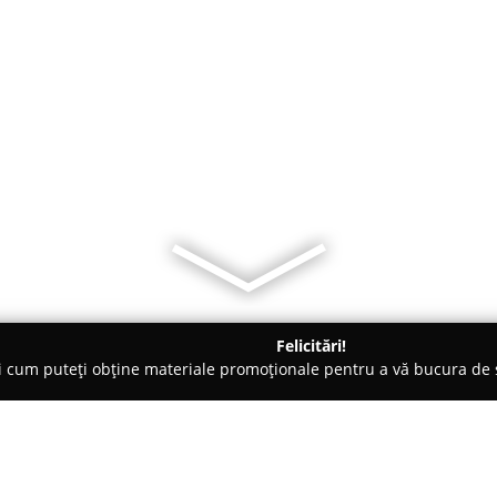
Felicitări!
ți cum puteți obține materiale promoționale pentru a vă bucura d
 Ortoaia
Pensiunea Teodora