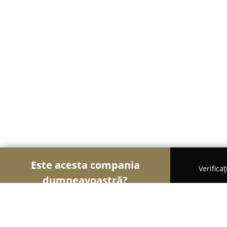
Este acesta compania
Verifica
dumneavoastră?
Șoimii Cazării
Hoteluri, Pensiuni, Apartamente -