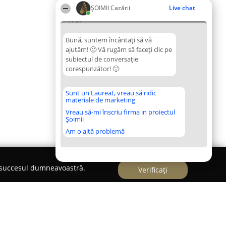
ȘOIMII Cazării
Live chat
17:04
Bună, suntem încântați să vă
ajutăm! 🙂 Vă rugăm să faceți clic pe
subiectul de conversație
corespunzător! 🙂
Sunt un Laureat, vreau să ridic
materiale de marketing
Vreau să-mi înscriu firma in proiectul
Șoimii
Am o altă problemă
e succesul dumneavoastră.
Verificați