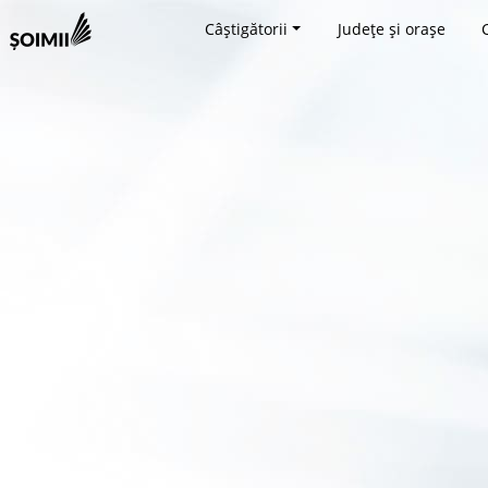
Câștigătorii
Județe și orașe