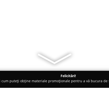
Felicitări!
ți cum puteți obține materiale promoționale pentru a vă bucura d
 Vatra Dornei
Pensiunea Casa Carmen