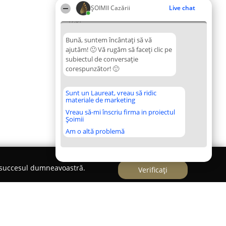
ȘOIMII Cazării
Live chat
17:01
Bună, suntem încântați să vă
ajutăm! 🙂 Vă rugăm să faceți clic pe
subiectul de conversație
corespunzător! 🙂
Sunt un Laureat, vreau să ridic
materiale de marketing
Vreau să-mi înscriu firma in proiectul
Șoimii
Am o altă problemă
e succesul dumneavoastră.
Verificați