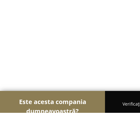
Este acesta compania
Verifica
dumneavoastră?
Șoimii Cazării
Hoteluri, Pensiuni, Apartamente -