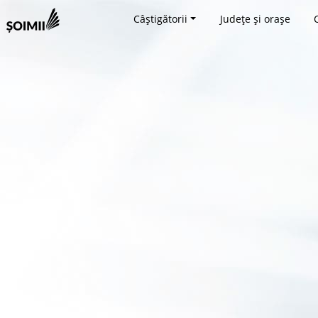
Câștigătorii
Județe și orașe