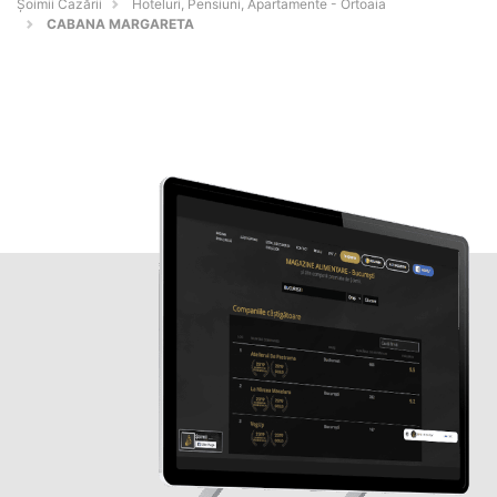
Șoimii Cazării
Hoteluri, Pensiuni, Apartamente - Ortoaia
CABANA MARGARETA