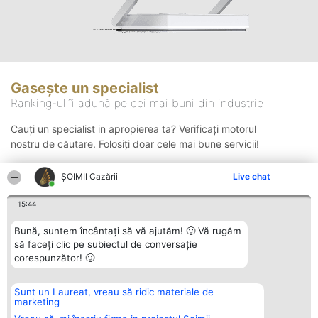
Gasește un specialist
Ranking-ul îi adună pe cei mai buni din industrie
Cauți un specialist in apropierea ta? Verificați motorul
nostru de căutare. Folosiți doar cele mai bune servicii!
ȘOIMII Cazării
Live chat
Căutare
15:44
Bună, suntem încântați să vă ajutăm! 🙂 Vă rugăm
să faceți clic pe subiectul de conversație
corespunzător! 🙂
Sunt un Laureat, vreau să ridic materiale de
Organizator Ranking
Plebiscyt
Contact
marketing
BRIGHT SOLUTIONS BR SRL
Câștigătorii
Contact
Aleea Timisul De Sus 2 Bl. A30
Lista Tuturor