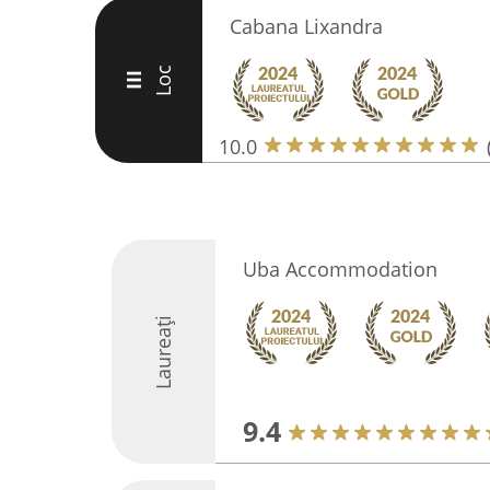
Cabana Lixandra
Loc
III
10.0
Uba Accommodation
Laureați
9.4