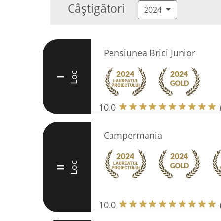
Câștigători
2024
Pensiunea Brici Junior
Loc
I
10.0
Campermania
Loc
II
10.0