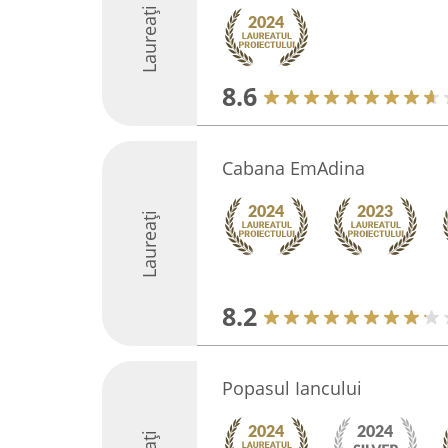
Laureați
8.6
Cabana EmAdina
Laureați
8.2
Popasul Iancului