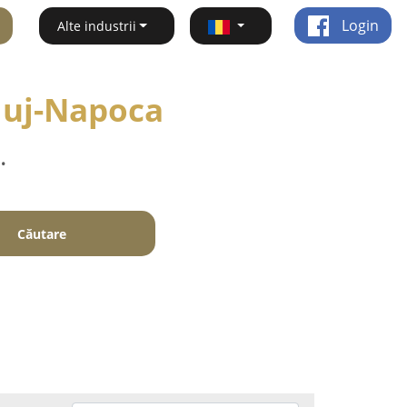
Login
Alte industrii
Cluj-Napoca
.
Căutare