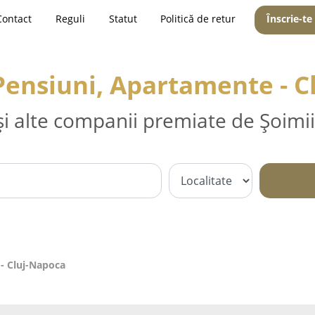
Contact
Reguli
Statut
Politică de retur
Înscrie-te
Pensiuni, Apartamente - 
și alte companii premiate de Șoimii
 - Cluj-Napoca