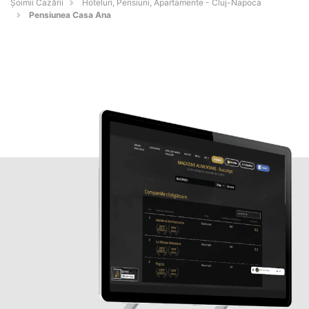
Șoimii Cazării
Hoteluri, Pensiuni, Apartamente - Cluj-Napoca
Pensiunea Casa Ana