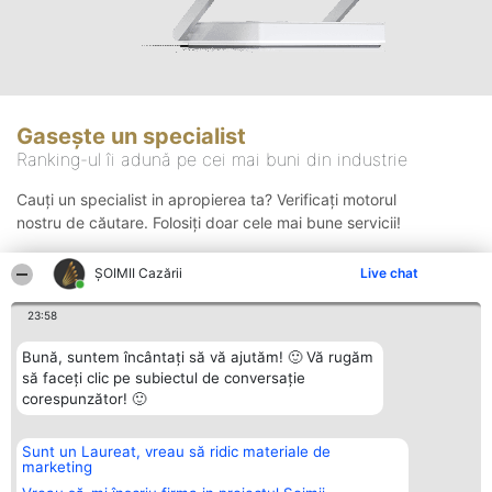
Gasește un specialist
Ranking-ul îi adună pe cei mai buni din industrie
Cauți un specialist in apropierea ta? Verificați motorul
nostru de căutare. Folosiți doar cele mai bune servicii!
ȘOIMII Cazării
Live chat
Căutare
23:58
Bună, suntem încântați să vă ajutăm! 🙂 Vă rugăm
să faceți clic pe subiectul de conversație
corespunzător! 🙂
Sunt un Laureat, vreau să ridic materiale de
Organizator Ranking
Plebiscyt
Contact
marketing
BRIGHT SOLUTIONS BR SRL
Câștigătorii
Contact
Aleea Timisul De Sus 2 Bl. A30
Lista Tuturor