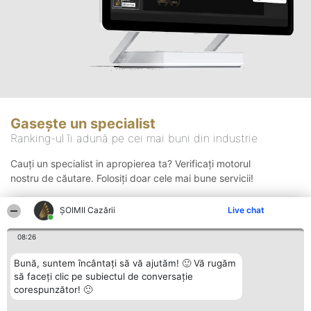
Gasește un specialist
Ranking-ul îi adună pe cei mai buni din industrie
Cauți un specialist in apropierea ta? Verificați motorul
nostru de căutare. Folosiți doar cele mai bune servicii!
ȘOIMII Cazării
Live chat
Căutare
08:26
Bună, suntem încântați să vă ajutăm! 🙂 Vă rugăm
să faceți clic pe subiectul de conversație
corespunzător! 🙂