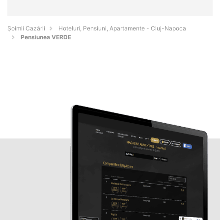
Șoimii Cazării
Hoteluri, Pensiuni, Apartamente - Cluj-Napoca
Pensiunea VERDE