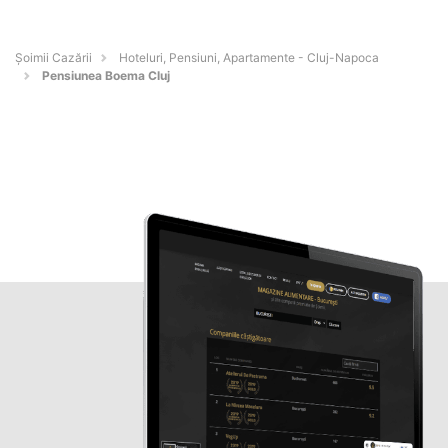
Șoimii Cazării
Hoteluri, Pensiuni, Apartamente - Cluj-Napoca
Pensiunea Boema Cluj