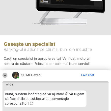
Gasește un specialist
Ranking-ul îi adună pe cei mai buni din industrie
Cauți un specialist in apropierea ta? Verificați motorul
nostru de căutare. Folosiți doar cele mai bune servicii!
ȘOIMII Cazării
Live chat
Căutare
04:08
Bună, suntem încântați să vă ajutăm! 🙂 Vă rugăm
să faceți clic pe subiectul de conversație
corespunzător! 🙂