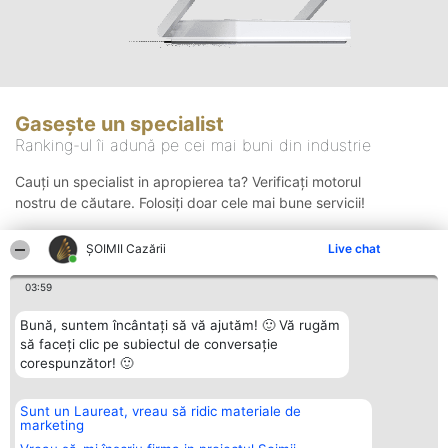
Gasește un specialist
Ranking-ul îi adună pe cei mai buni din industrie
Cauți un specialist in apropierea ta? Verificați motorul
nostru de căutare. Folosiți doar cele mai bune servicii!
ȘOIMII Cazării
Live chat
Căutare
03:59
Bună, suntem încântați să vă ajutăm! 🙂 Vă rugăm
să faceți clic pe subiectul de conversație
corespunzător! 🙂
Sunt un Laureat, vreau să ridic materiale de
Organizator Ranking
Plebiscyt
Contact
marketing
BRIGHT SOLUTIONS BR SRL
Câștigătorii
Contact
Aleea Timisul De Sus 2 Bl. A30
Lista Tuturor