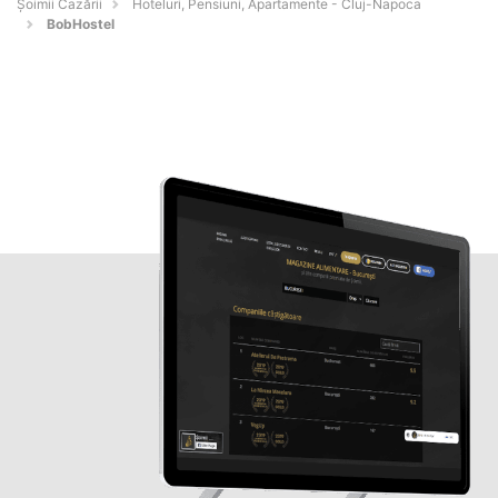
Șoimii Cazării
Hoteluri, Pensiuni, Apartamente - Cluj-Napoca
BobHostel