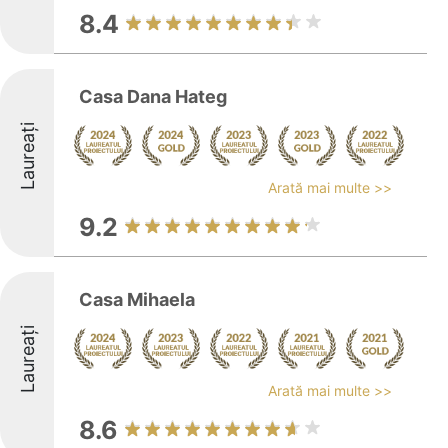
8.4
Casa Dana Hateg
Laureați
Arată mai multe >>
9.2
Casa Mihaela
Laureați
Arată mai multe >>
8.6