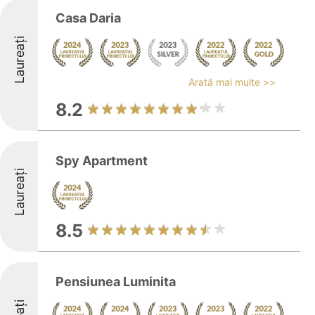
Casa Daria
Laureați
Arată mai multe >>
8.2
Spy Apartment
Laureați
8.5
Pensiunea Luminita