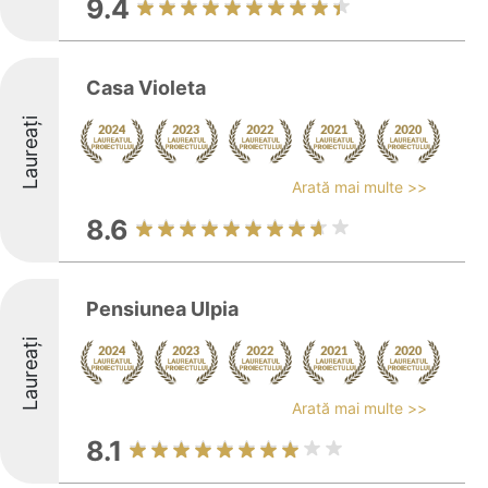
9.4
Casa Violeta
Laureați
Arată mai multe >>
8.6
Pensiunea Ulpia
Laureați
Arată mai multe >>
8.1