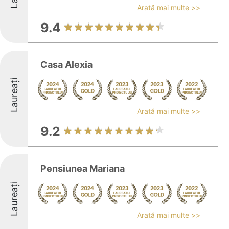
Arată mai multe >>
9.4
Casa Alexia
Laureați
Arată mai multe >>
9.2
Pensiunea Mariana
Laureați
Arată mai multe >>