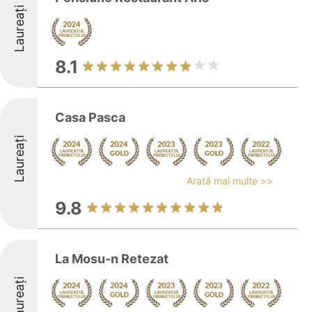
Laureați
8.1
Casa Pasca
Laureați
Arată mai multe >>
9.8
La Mosu-n Retezat
Laureați