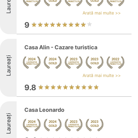
Laureați
Arată mai multe >>
9
Casa Alin - Cazare turistica
Laureați
Arată mai multe >>
9.8
Casa Leonardo
Laureați