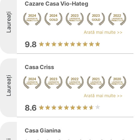
Cazare Casa Vio-Hateg
Laureați
Arată mai multe >>
9.8
Casa Criss
Laureați
Arată mai multe >>
8.6
Casa Gianina