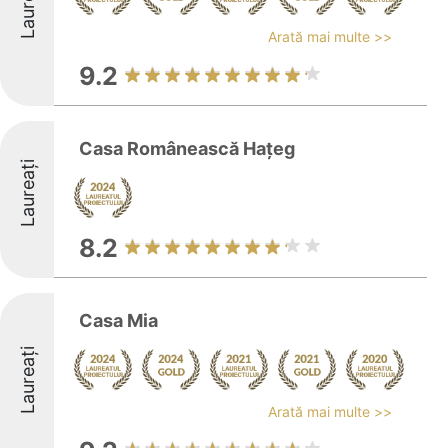
Laureați
Arată mai multe >>
9.2
Casa Românească Haţeg
Laureați
8.2
Casa Mia
Laureați
Arată mai multe >>