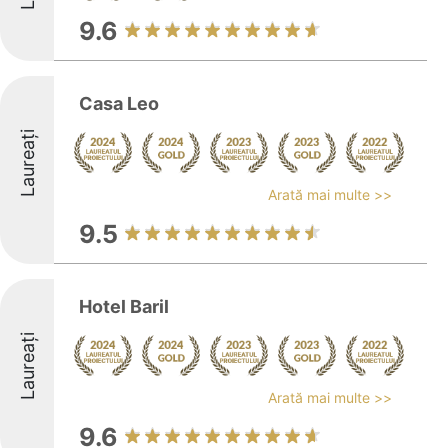
9.6
Casa Leo
Laureați
Arată mai multe >>
9.5
Hotel Baril
Laureați
Arată mai multe >>
9.6