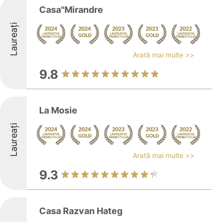
Casa"Mirandre
Laureați
Arată mai multe >>
9.8
La Mosie
Laureați
Arată mai multe >>
9.3
Casa Razvan Hateg