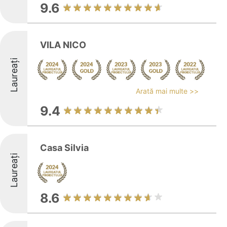
9.6
VILA NICO
Laureați
Arată mai multe >>
9.4
Casa Silvia
Laureați
8.6