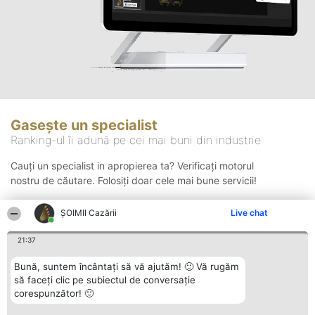
Gasește un specialist
Ranking-ul îi adună pe cei mai buni din industrie
Cauți un specialist in apropierea ta? Verificați motorul
nostru de căutare. Folosiți doar cele mai bune servicii!
ȘOIMII Cazării
Live chat
Căutare
21:37
Bună, suntem încântați să vă ajutăm! 🙂 Vă rugăm
să faceți clic pe subiectul de conversație
corespunzător! 🙂