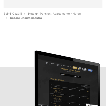
Șoimii Cazării
Hoteluri, Pensiuni, Apartamente - Haţeg
Cazare Casuta noastra