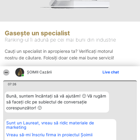
Gasește un specialist
Ranking-ul îi adună pe cei mai buni din industrie
Cauți un specialist in apropierea ta? Verificați motorul
nostru de căutare. Folosiți doar cele mai bune servicii!
ȘOIMII Cazării
Live chat
Căutare
07:26
Bună, suntem încântați să vă ajutăm! 🙂 Vă rugăm
să faceți clic pe subiectul de conversație
corespunzător! 🙂
Sunt un Laureat, vreau să ridic materiale de
Organizator Ranking
Plebiscyt
Contact
marketing
BRIGHT SOLUTIONS BR SRL
Câștigătorii
Contact
Aleea Timisul De Sus 2 Bl. A30
Lista Tuturor
Vreau să-mi înscriu firma in proiectul Șoimii
Sc. A Et. 4 Ap. 13 Cod 061952
Laureaților