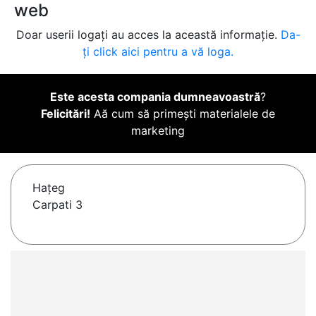
web
Doar userii logați au acces la această informație.
Da-
ți click aici pentru a vă loga.
Este acesta compania dumneavoastră
?
Felicitări!
Aă cum să primești materialele de
marketing
Haţeg
Carpati 3