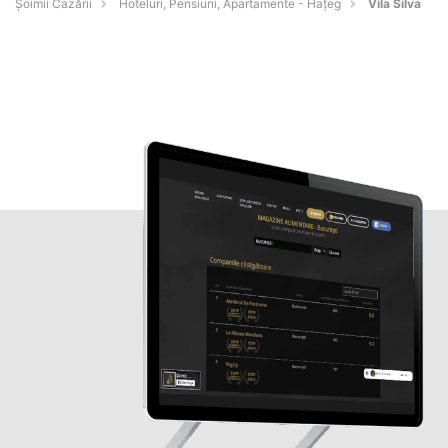
Șoimii Cazării
Hoteluri, Pensiuni, Apartamente - Haţeg
Vila Silva