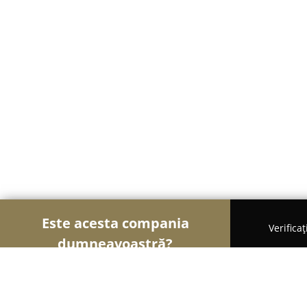
Este acesta compania
Verifica
dumneavoastră?
Șoimii Cazării
Hoteluri, Pensiuni, Apartamente -