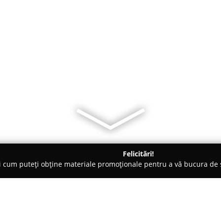
Felicitări!
ți cum puteți obține materiale promoționale pentru a vă bucura d
 Haţeg
Pensiunea Bunea