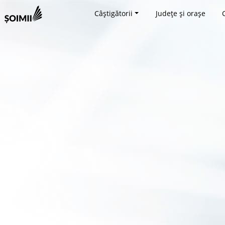
Câștigătorii
Județe și orașe