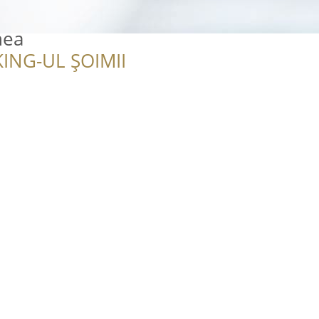
nea
ING-UL ȘOIMII