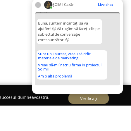
ȘOIMII Cazării
Live chat
12:07
Bună, suntem încântați să vă
ajutăm! 🙂 Vă rugăm să faceți clic pe
subiectul de conversație
corespunzător! 🙂
Sunt un Laureat, vreau să ridic
materiale de marketing
Vreau să-mi înscriu firma in proiectul
Șoimii
Am o altă problemă
e succesul dumneavoastră.
Verificați