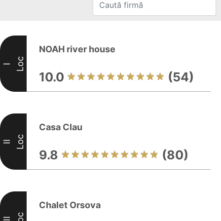
NOAH river house
Loc
I
10.0
(54)
Casa Clau
Loc
II
9.8
(80)
Chalet Orsova
Loc
III