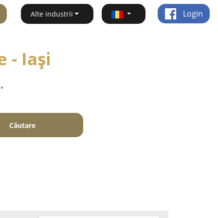
Login
Alte industrii
 - Iaşi
.
Căutare