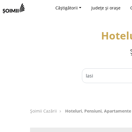
Câștigătorii
Județe și orașe
Hotelu
Șoimii Cazării
Hoteluri, Pensiuni, Apartamente -