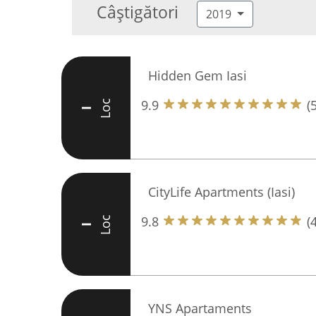
Câștigători
2019
Hidden Gem Iasi
9.9
(
Loc
I
CityLife Apartments (Iasi)
9.8
(
Loc
I
YNS Apartaments