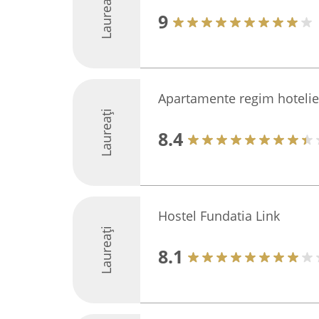
Laureați
9
Apartamente regim hotelier
Laureați
8.4
Hostel Fundatia Link
Laureați
8.1