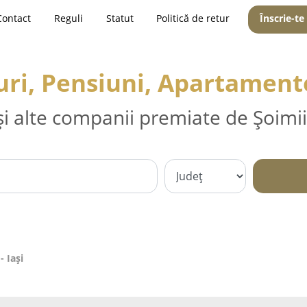
Contact
Reguli
Statut
Politică de retur
Înscrie-te
ri, Pensiuni, Apartamente
și alte companii premiate de Șoimii
 Iaşi