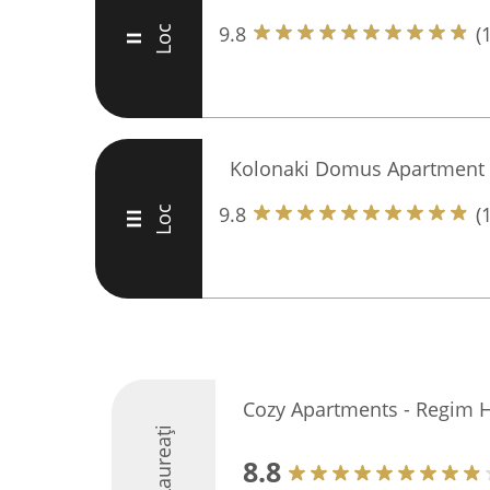
9.8
(
Loc
II
Kolonaki Domus Apartment
9.8
(
Loc
III
Cozy Apartments - Regim Ho
Laureați
8.8