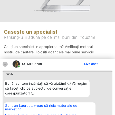
Gasește un specialist
Ranking-ul îi adună pe cei mai buni din industrie
Cauți un specialist in apropierea ta? Verificați motorul
nostru de căutare. Folosiți doar cele mai bune servicii!
ȘOIMII Cazării
Live chat
Căutare
09:32
Bună, suntem încântați să vă ajutăm! 🙂 Vă rugăm
să faceți clic pe subiectul de conversație
corespunzător! 🙂
Sunt un Laureat, vreau să ridic materiale de
Organizator Ranking
Plebiscyt
Contact
marketing
BRIGHT SOLUTIONS BR SRL
Câștigătorii
Contact
Aleea Timisul De Sus 2 Bl. A30
Lista Tuturor