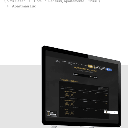
Șoimii Cazării
Hoteluri, Pensiuni, Apartamente - Chiuruş
Apartman Lux