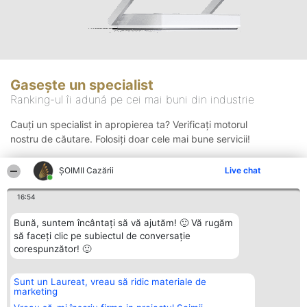
Gasește un specialist
Ranking-ul îi adună pe cei mai buni din industrie
Cauți un specialist in apropierea ta? Verificați motorul
nostru de căutare. Folosiți doar cele mai bune servicii!
ȘOIMII Cazării
Live chat
Căutare
16:54
Bună, suntem încântați să vă ajutăm! 🙂 Vă rugăm
să faceți clic pe subiectul de conversație
corespunzător! 🙂
Sunt un Laureat, vreau să ridic materiale de
Organizator Ranking
Plebiscyt
Contact
marketing
BRIGHT SOLUTIONS BR SRL
Câștigătorii
Contact
Aleea Timisul De Sus 2 Bl. A30
Lista Tuturor