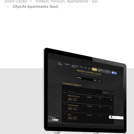
Șoimii Cazării
Hoteluri, Pensiuni, Apartamente - Iaşi
CityLife Apartments (Iasi)