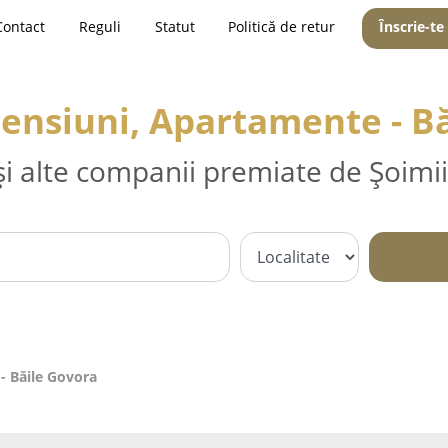
Contact
Reguli
Statut
Politică de retur
Înscrie-te
Pensiuni, Apartamente - B
și alte companii premiate de Șoimii
- Băile Govora