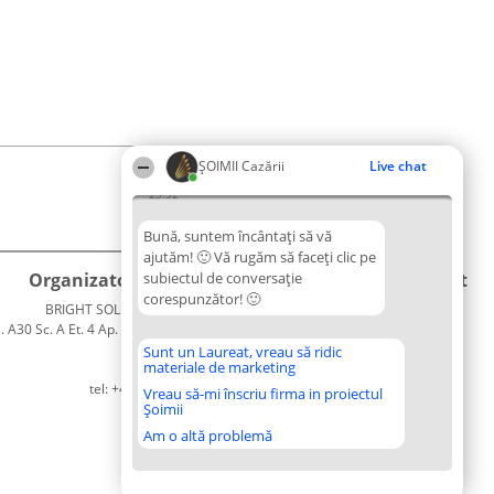
ȘOIMII Cazării
Live chat
23:52
Bună, suntem încântați să vă
ajutăm! 🙂 Vă rugăm să faceți clic pe
Organizator Ranking
subiectul de conversație
Plebiscyt
Contact
corespunzător! 🙂
BRIGHT SOLUTIONS BR SRL
Câștigătorii
Contact
. A30 Sc. A Et. 4 Ap. 13 Cod 061952
Lista
București
Tuturor
Sunt un Laureat, vreau să ridic
materiale de marketing
CUI 36737675
Laureaților
tel: +40 770 990 492
Reguli
Vreau să-mi înscriu firma in proiectul
Șoimii
Statut
Politica de
Am o altă problemă
confidențialitate