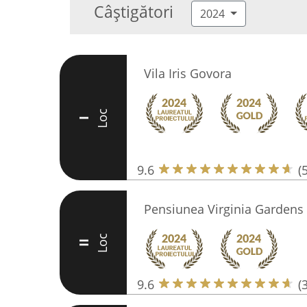
Câștigători
2024
Vila Iris Govora
Loc
I
9.6
(
Pensiunea Virginia Gardens
Loc
II
9.6
(