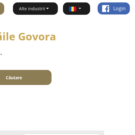
Login
Alte industrii
ăile Govora
.
Căutare