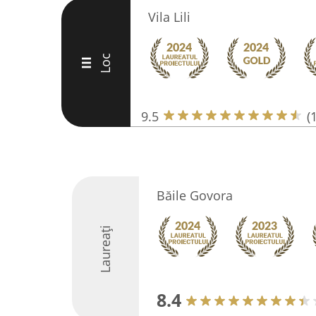
Vila Lili
Loc
III
9.5
(
Băile Govora
Laureați
8.4