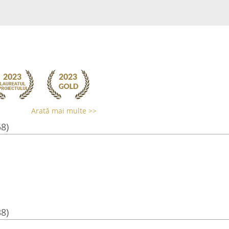
Arată mai multe >>
58)
38)