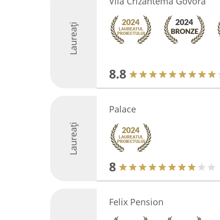
Vila Crizantema Govora
Laureați
8.8
Palace
Laureați
8
Felix Pension