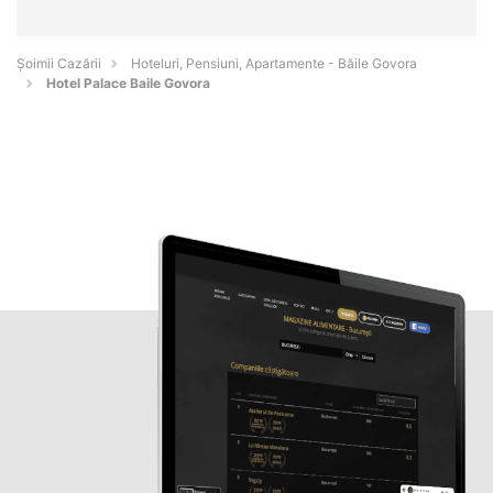
Șoimii Cazării
Hoteluri, Pensiuni, Apartamente - Băile Govora
Hotel Palace Baile Govora