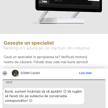
Gasește un specialist
Ranking-ul îi adună pe cei mai buni din industrie
Cauți un specialist in apropierea ta? Verificați motorul
nostru de căutare. Folosiți doar cele mai bune servicii!
ȘOIMII Cazării
Live chat
Căutare
03:27
Bună, suntem încântați să vă ajutăm! 🙂 Vă rugăm
să faceți clic pe subiectul de conversație
corespunzător! 🙂