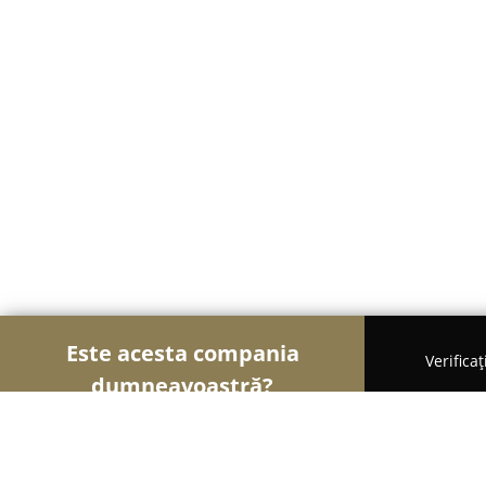
Este acesta compania
Verifica
dumneavoastră?
Șoimii Cazării
Hoteluri, Pensiuni, Apartamente -