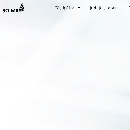
Câștigătorii
Județe și orașe