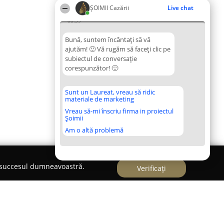
ȘOIMII Cazării
Live chat
08:39
Bună, suntem încântați să vă
ajutăm! 🙂 Vă rugăm să faceți clic pe
subiectul de conversație
corespunzător! 🙂
Sunt un Laureat, vreau să ridic
materiale de marketing
Vreau să-mi înscriu firma in proiectul
Șoimii
Am o altă problemă
e succesul dumneavoastră.
Verificați