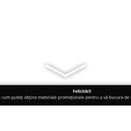
Felicitări!
ți cum puteți obține materiale promoționale pentru a vă bucura d
 Băile Govora
Casa Ana