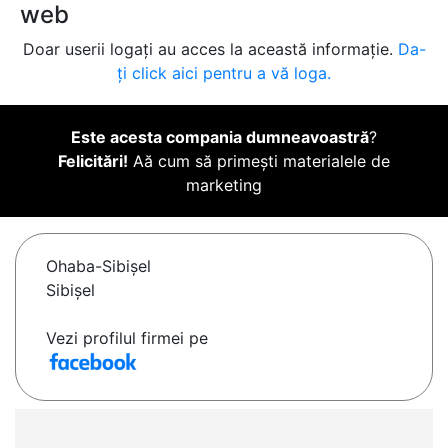
web
Doar userii logați au acces la această informație.
Da-
ți click aici pentru a vă loga.
Este acesta compania dumneavoastră
?
Felicitări!
Aă cum să primești materialele de
marketing
Ohaba-Sibişel
Sibișel
Vezi profilul firmei pe