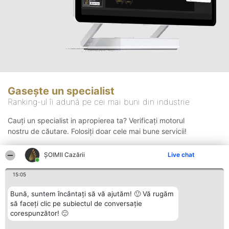
Gasește un specialist
Ranking-ul îi adună pe cei mai buni din industrie
Cauți un specialist in apropierea ta? Verificați motorul
nostru de căutare. Folosiți doar cele mai bune servicii!
ȘOIMII Cazării
Live chat
Căutare
15:05
Bună, suntem încântați să vă ajutăm! 🙂 Vă rugăm
să faceți clic pe subiectul de conversație
corespunzător! 🙂