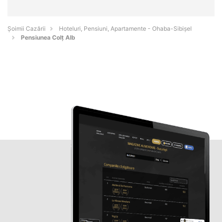
Șoimii Cazării
Hoteluri, Pensiuni, Apartamente - Ohaba-Sibişel
Pensiunea Colț Alb