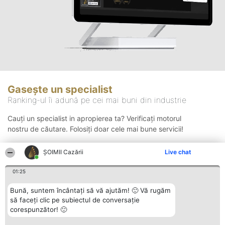
Gasește un specialist
Ranking-ul îi adună pe cei mai buni din industrie
Cauți un specialist in apropierea ta? Verificați motorul
nostru de căutare. Folosiți doar cele mai bune servicii!
ȘOIMII Cazării
Live chat
Căutare
01:25
Bună, suntem încântați să vă ajutăm! 🙂 Vă rugăm
să faceți clic pe subiectul de conversație
corespunzător! 🙂