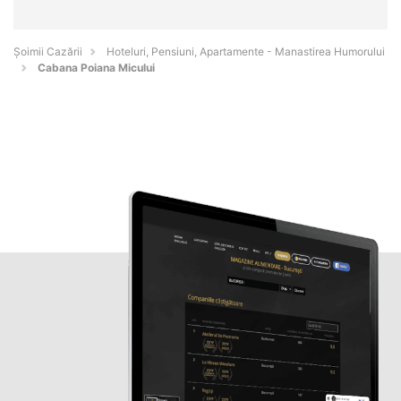
Șoimii Cazării
Hoteluri, Pensiuni, Apartamente - Manastirea Humorului
Cabana Poiana Micului