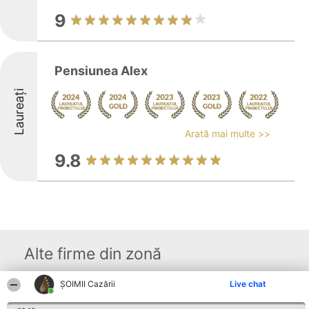
9
Pensiunea Alex
Laureați
Arată mai multe >>
9.8
Alte firme din zonă
ȘOIMII Cazării
Live chat
Organizator Ranking
Plebiscyt
Contact