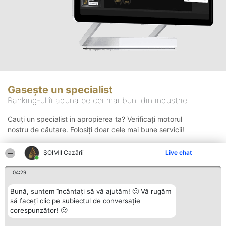
Gasește un specialist
Ranking-ul îi adună pe cei mai buni din industrie
Cauți un specialist in apropierea ta? Verificați motorul
nostru de căutare. Folosiți doar cele mai bune servicii!
ȘOIMII Cazării
Live chat
Căutare
04:29
Bună, suntem încântați să vă ajutăm! 🙂 Vă rugăm
să faceți clic pe subiectul de conversație
corespunzător! 🙂