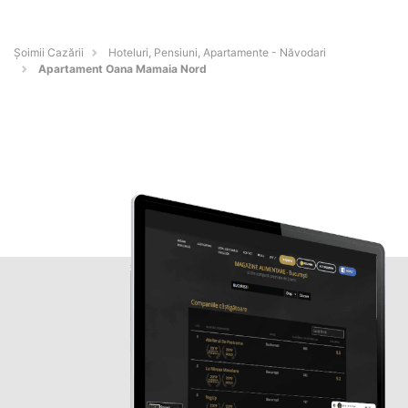
Șoimii Cazării
Hoteluri, Pensiuni, Apartamente - Năvodari
Apartament Oana Mamaia Nord