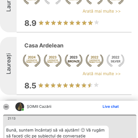
Laureați
Arată mai multe >>
8.9
Casa Ardelean
Laureați
Arată mai multe >>
8.5
ȘOIMII Cazării
Live chat
Cristina Residence
Laureați
21:13
Bună, suntem încântați să vă ajutăm! 🙂 Vă rugăm
să faceți clic pe subiectul de conversație
Arată mai multe >>