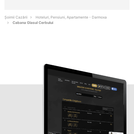
Șoimii Cazării
Hoteluri, Pensiuni, Apartamente - Darmoxa
Cabana Glasul Cerbului