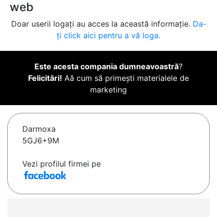
web
Doar userii logați au acces la această informație.
Da-
ți click aici pentru a vă loga.
Este acesta compania dumneavoastră
?
Felicitări!
Aă cum să primești materialele de
marketing
Darmoxa
5GJ6+9M
Vezi profilul firmei pe