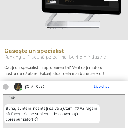
Gasește un specialist
Ranking-ul îi adună pe cei mai buni din industrie
Cauți un specialist in apropierea ta? Verificați motorul
nostru de căutare. Folosiți doar cele mai bune servicii!
ȘOIMII Cazării
Live chat
Căutare
14:09
Bună, suntem încântați să vă ajutăm! 🙂 Vă rugăm
să faceți clic pe subiectul de conversație
corespunzător! 🙂