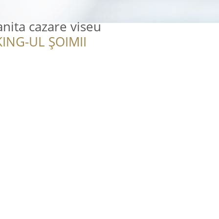
nita cazare viseu
ING-UL ȘOIMII