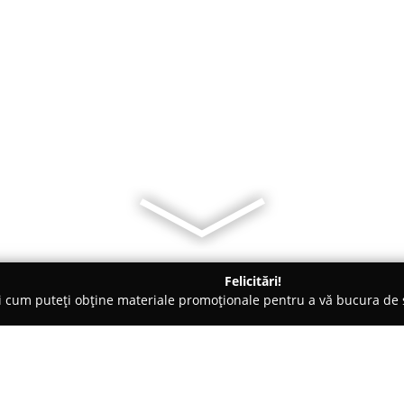
Felicitări!
ți cum puteți obține materiale promoționale pentru a vă bucura d
Vişeu de Jos
Pensiune Mocanita cazare viseu