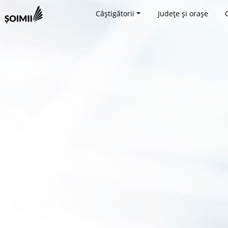
Câștigătorii
Județe și orașe