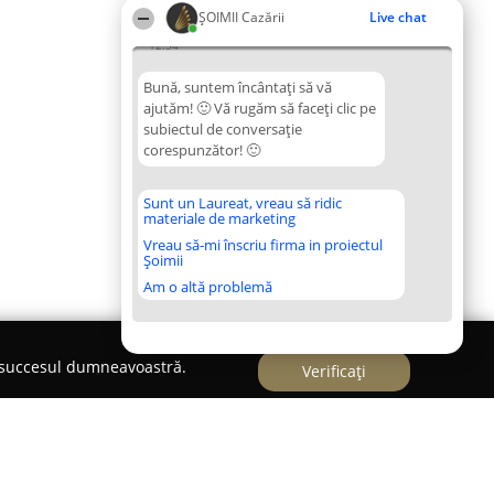
ȘOIMII Cazării
Live chat
12:54
Bună, suntem încântați să vă
ajutăm! 🙂 Vă rugăm să faceți clic pe
subiectul de conversație
corespunzător! 🙂
Sunt un Laureat, vreau să ridic
materiale de marketing
Vreau să-mi înscriu firma in proiectul
Șoimii
Am o altă problemă
e succesul dumneavoastră.
Verificați