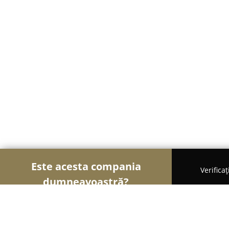
Este acesta compania
Verifica
dumneavoastră?
Șoimii Cazării
Hoteluri, Pensiuni, Apartamente - 