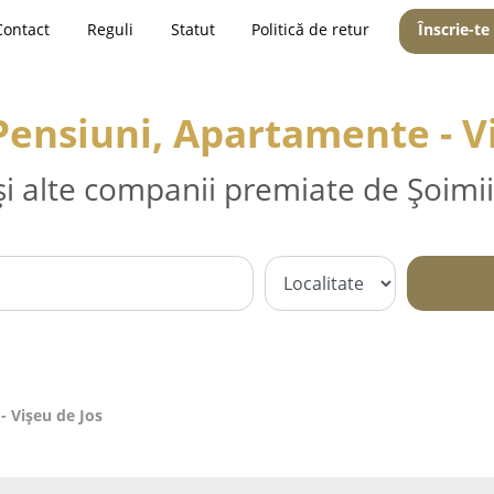
Contact
Reguli
Statut
Politică de retur
Înscrie-te
Pensiuni, Apartamente - V
și alte companii premiate de Șoimii
- Vişeu de Jos