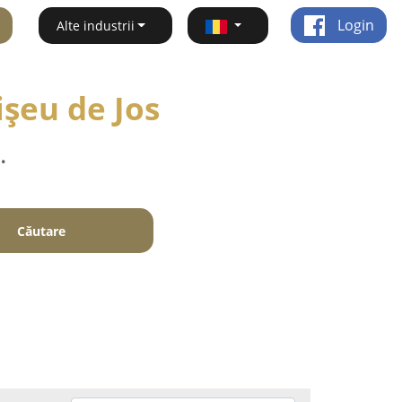
Login
Alte industrii
işeu de Jos
.
Căutare