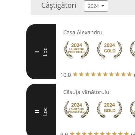
Câștigători
2024
Casa Alexandru
Loc
I
10.0
Căsuța vânătorului
Loc
II
9.9
(