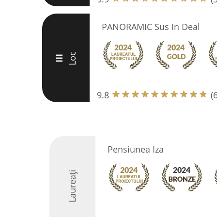
PANORAMIC Sus In Deal
Loc
III
9.8
(
Pensiunea Iza
Laureați