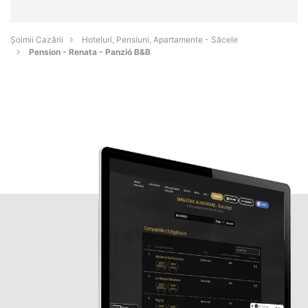
Șoimii Cazării
Hoteluri, Pensiuni, Apartamente - Săcele
Pension - Renata - Panzió B&B