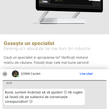
Gasește un specialist
Ranking-ul îi adună pe cei mai buni din industrie
Cauți un specialist in apropierea ta? Verificați motorul
nostru de căutare. Folosiți doar cele mai bune servicii!
ȘOIMII Cazării
Live chat
Căutare
12:21
Bună, suntem încântați să vă ajutăm! 🙂 Vă rugăm
să faceți clic pe subiectul de conversație
corespunzător! 🙂