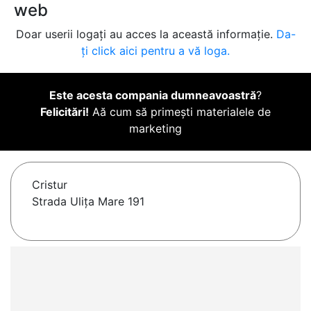
web
Doar userii logați au acces la această informație.
Da-
ți click aici pentru a vă loga.
Este acesta compania dumneavoastră
?
Felicitări!
Aă cum să primești materialele de
marketing
Cristur
Strada Ulița Mare 191