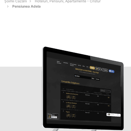
Șoimii Cazării
Hoteluri, Pensiuni, Apartamente - Cristur
Pensiunea Adela