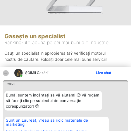
Gasește un specialist
Ranking-ul îi adună pe cei mai buni din industrie
Cauți un specialist in apropierea ta? Verificați motorul
nostru de căutare. Folosiți doar cele mai bune servicii!
ȘOIMII Cazării
Live chat
Căutare
23:25
Bună, suntem încântați să vă ajutăm! 🙂 Vă rugăm
să faceți clic pe subiectul de conversație
corespunzător! 🙂
Sunt un Laureat, vreau să ridic materiale de
Organizator Ranking
Plebiscyt
Contact
marketing
BRIGHT SOLUTIONS BR SRL
Câștigătorii
Contact
Aleea Timisul De Sus 2 Bl. A30
Lista Tuturor