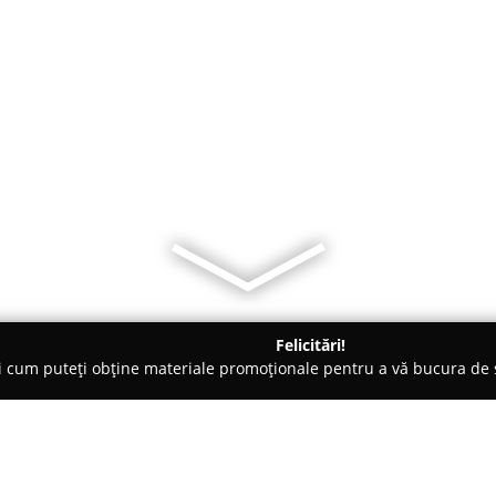
Felicitări!
ți cum puteți obține materiale promoționale pentru a vă bucura d
 Cluj-Napoca
Atrium Boutique Hotel Cluj City Center