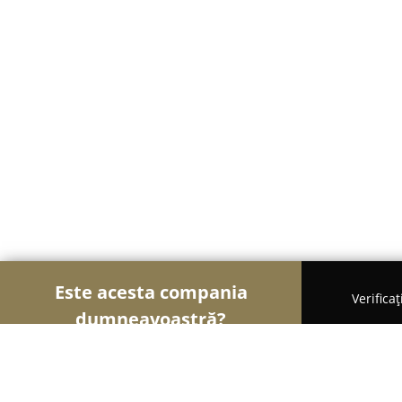
Este acesta compania
Verifica
dumneavoastră?
Șoimii Cazării
Hoteluri, Pensiuni, Apartamente -