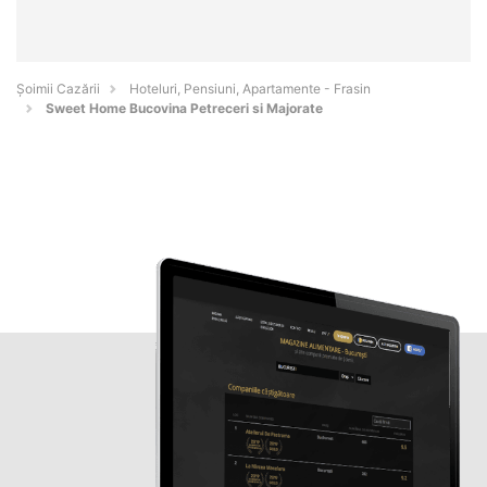
Șoimii Cazării
Hoteluri, Pensiuni, Apartamente - Frasin
Sweet Home Bucovina Petreceri si Majorate