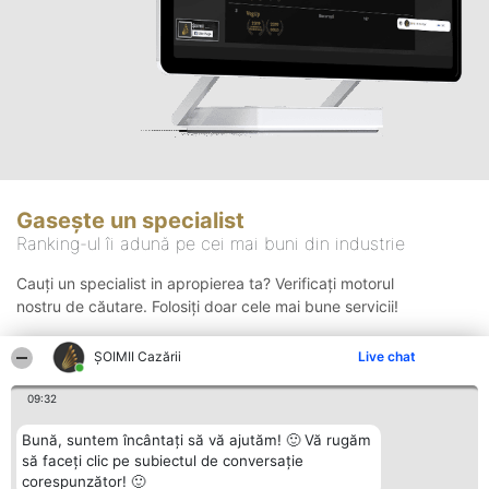
Gasește un specialist
Ranking-ul îi adună pe cei mai buni din industrie
Cauți un specialist in apropierea ta? Verificați motorul
nostru de căutare. Folosiți doar cele mai bune servicii!
ȘOIMII Cazării
Live chat
Căutare
09:32
Bună, suntem încântați să vă ajutăm! 🙂 Vă rugăm
să faceți clic pe subiectul de conversație
corespunzător! 🙂